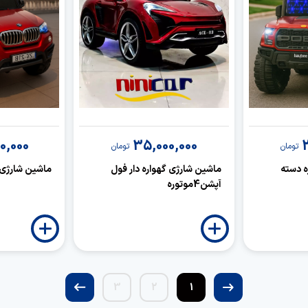
0,000
35,000,000
تومان
تومان
 4موتوره دسته
ماشین شارژی گهواره دار فول
ماشین شارژی 
آپشن4موتوره
3
2
1