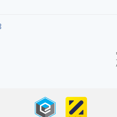
، خ صاحب الزمان ، پ80