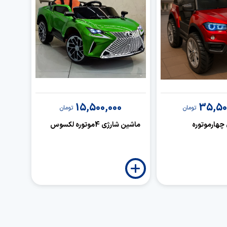
15,500,000
35,50
تومان
تومان
چهارموتوره
ماشین شارژی 4موتوره لکسوس