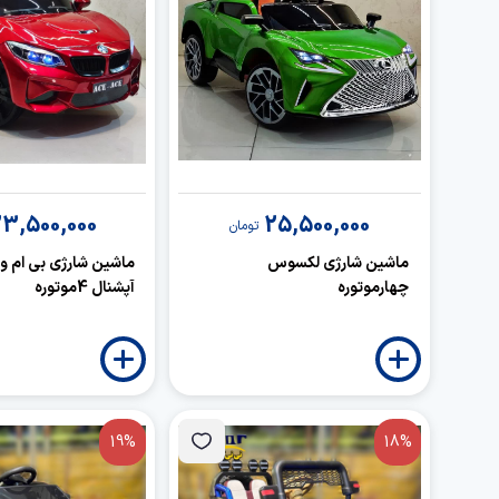
3,500,000
25,500,000
تومان
ماشین شارژی لکسوس
ماشین شارژی بی ام و
چهارموتوره
آپشنال 4موتوره
19%
18%