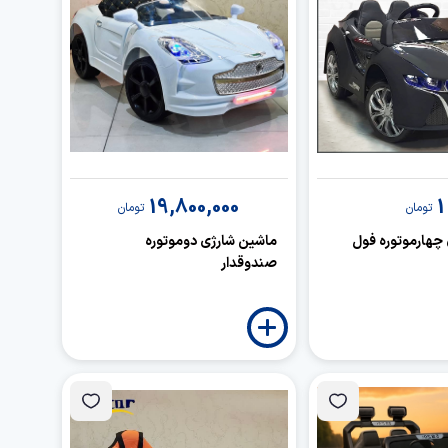
19,800,000
1
تومان
تومان
چهارموتوره فول
ماشین شارژی دوموتوره
صندوقدار