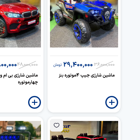
00,000
29,400,000
48,000,000
36,000,000
تومان
ماشین شارژی جیپ 4موتوره بنز
ماشین شارژی بی ام و
چهارموتوره