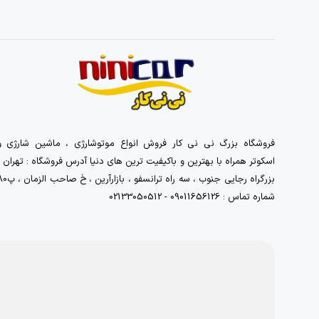
فروشگاه بزرگ نی نی کار فروش انواع موتوشارژی ، ماشین شارژی و
اسکوتر همراه با بهترین و باکیفیت ترین های دنیا آدرس فروشگاه : تهران ،
بزرگراه رجایی جنوب ، سه راه ترانسفو ، بازارآرین 
شماره تماس : 09011656126 - 02133050512