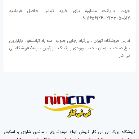
جهت دریافت مشاوره برای خرید تماس حاصل فرمایید
02133050512-09011656126
آدرس فروشگاه: تهران ، بزرگراه رجایی جنوب ، سه راه ترانسفو ، بازارآرین
، خ صاحب الزمان ، جنب ورودی پارکینگ بازارآرین ، پ80 فروشگاه نی
نی کار
فروشگاه بزرگ نی نی کار فروش انواع موتوشارژی ، ماشین شارژی و اسکوتر