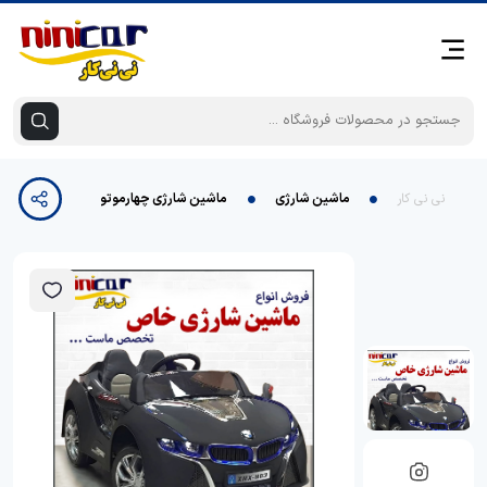
نی نی کار
ماشین شارژی
ماشین شارژی چهارموتوره فول آپشن