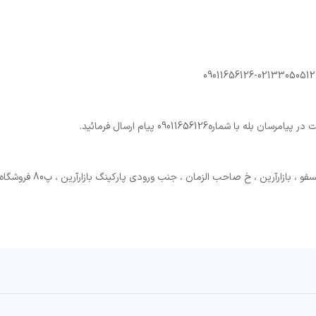
ماره09011656126 پیام ارسال فرمائید.
زارآرین ، خ صاحب الزمان ، جنب ورودی پارکینگ بازارآرین ، پ80 فروشگاه نی نی کار