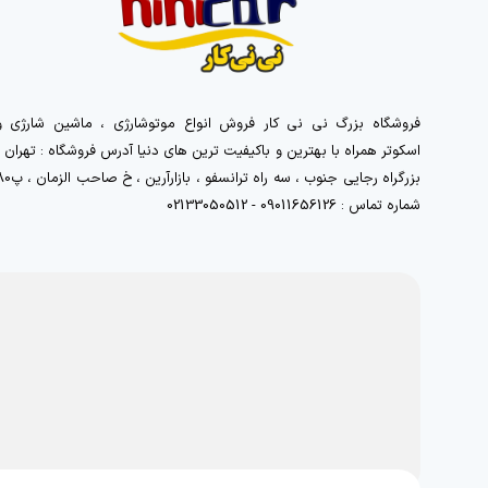
فروشگاه بزرگ نی نی کار فروش انواع موتوشارژی ، ماشین شارژی و
اسکوتر همراه با بهترین و باکیفیت ترین های دنیا آدرس فروشگاه : تهران ،
بزرگراه رجایی جنوب ، سه راه ترانسفو ، بازارآرین 
شماره تماس : 09011656126 - 02133050512