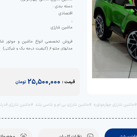
فروش تخصصی انواع ماشین و موتور شار
25,500,000
قیمت :
تومان
جهت دریافت مشاوره برای خرید تماس
#ماشین شارژی چهارموتوره
#ماشین شارژی بی ام و شاسی بلند
#ماشین شارژی قدرتم
یا جهت دریافت کانال مدلها به همراه توض
آدرس فروشگاه: تهران ، بزرگراه رجایی جنو
راه ترانسفو ، بازارآرین ، خ صاحب الزمان
ت بیشتر
نظرات کاربران
محصولات