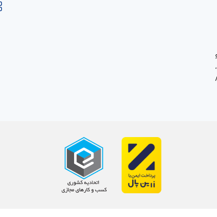
، خ صاحب الزمان ، پ80