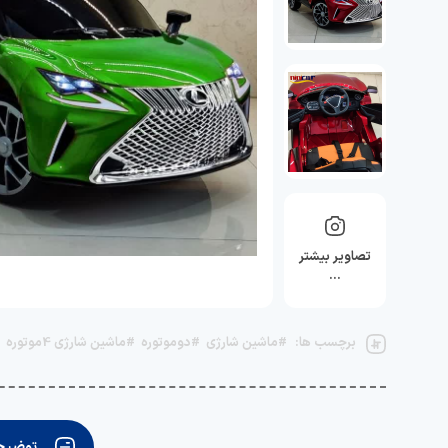
تصاویر بیشتر
…
برچسب ها:
#ماشین شارژی
#دوموتوره
#ماشین شارژی 4موتوره
توضیحا