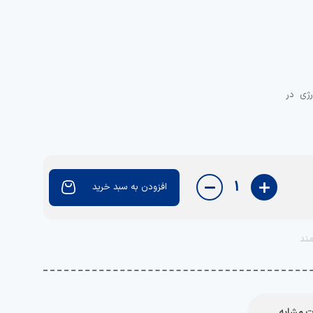
ژی در
1
افزودن به سبد خرید
 حاصل
ند
یحات و
قیمت در پیامرسان بله با شماره09011656126 پیام
ب ، سه
 ، جنب
 مشابه