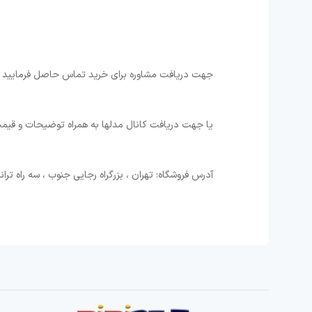
جهت دریافت مشاوره برای خرید تماس حاصل فرمایید 02133050512-09011656126
یا جهت دریافت کانال مدلها به همراه توضیحات و قیمت در پیامرسان بله با ش
آدرس فروشگاه: تهران ، بزرگراه رجایی جنوب ، سه راه ترانسفو ، با