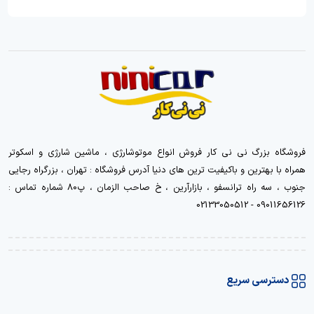
فروشگاه بزرگ نی نی کار فروش انواع موتوشارژی ، ماشین شارژی و اسکوتر
همراه با بهترین و باکیفیت ترین های دنیا آدرس فروشگاه : تهران ، بزرگراه رجایی
جنوب ، سه راه ترانسفو ، بازارآرین ، خ صاحب الزمان ، پ80 شماره تماس :
09011656126 - 02133050512
دسترسی سریع