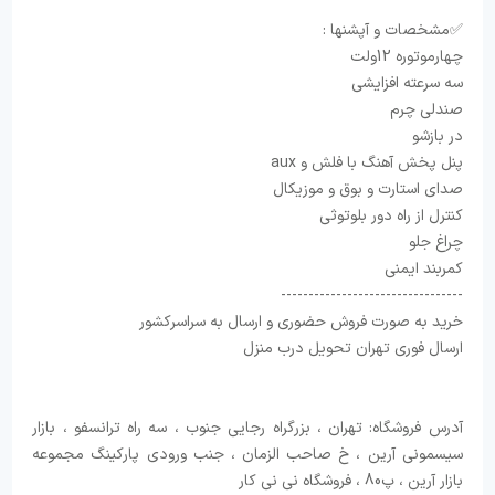
صاحب الزمان ، جنب ورودی پارکینگ بازارآرین ، پ80 فروشگاه نی نی کار
✅مشخصات و آپشنها :
⁦⁩چهارموتوره 12ولت
⁦⁩سه سرعته افزایشی⁩
صندلی چرم
⁦⁩در بازشو
⁦⁩پنل پخش آهنگ با فلش و aux
⁦⁩صدای استارت و بوق و موزیکال
⁦⁩کنترل از راه دور بلوتوثی ⁦
⁦⁩چراغ جلو
⁦⁩کمربند ایمنی
---------------------------------
خرید به صورت فروش حضوری و ارسال به سراسرکشور
ارسال فوری تهران تحویل درب منزل
آدرس فروشگاه: تهران ، بزرگراه رجایی جنوب ، سه راه ترانسفو ، بازار
سیسمونی آرین ، خ صاحب الزمان ، جنب ورودی پارکینگ مجموعه
بازار آرین ، پ80 ، فروشگاه نی نی کار