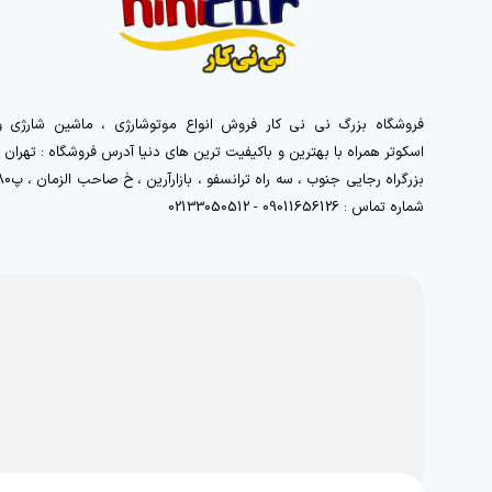
فروشگاه بزرگ نی نی کار فروش انواع موتوشارژی ، ماشین شارژی و
اسکوتر همراه با بهترین و باکیفیت ترین های دنیا آدرس فروشگاه : تهران ،
بزرگراه رجایی جنوب ، سه راه ترانسفو ، بازارآرین 
شماره تماس : 09011656126 - 02133050512