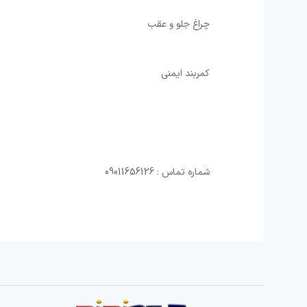
⁩چراغ جلو و عقب ⁦
⁩کمربند ایمنی
شماره تماس : 09011656126