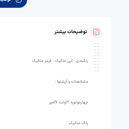
توضیحات بیشتر
رنگبندی : آبی متالیک ، قرمز متالیک
مشخصات و آپشنها : ⁦
⁩چهارموتوره 12ولت 7آمپر⁦
⁩رنگ متالیک ⁦