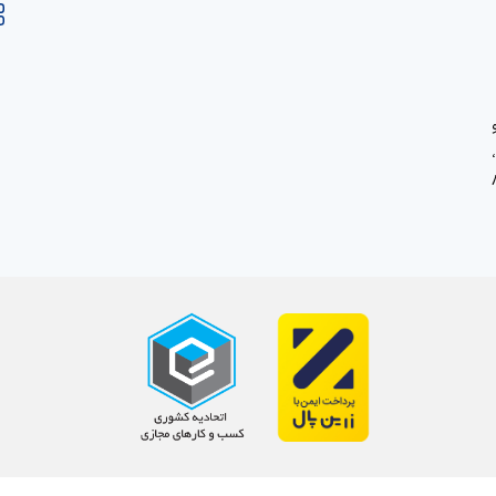
، خ صاحب الزمان ، پ80