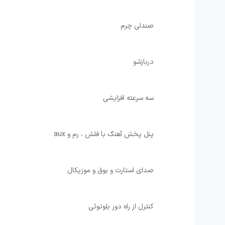
⁩صندلی چرم ⁦
⁩دربازشو ⁦
⁩سه سرعته ⁦افزایشی ⁦
⁩پنل پخش آهنگ با فلش ، رم و aux ⁦
⁩صدای استارت و بوق و موزیکال ⁦
⁩کنترل از راه دور بلوتوثی ⁦ ⁦