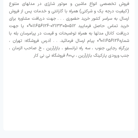
فروش تخصصی انواع ماشین و موتور شارژی در مدلهای متنوع
(کیفیت درجه یک و شرکتی) همراه با گارانتی و خدمات پس از فروش
ارسال به سراسر کشور خرید حضوری . . . جهت دریافت مشاوره برای
خرید تماس حاصل فرمایید 02133050512-09011656126 یا جهت
دریافت کانال مدلها به همراه توضیحات و قیمت در پیامرسان بله با
شماره09011656126 پیام ارسال فرمائید. . . آدرس فروشگاه: تهران ،
بزرگراه رجایی جنوب ، سه راه ترانسفو ، بازارآرین ، خ صاحب الزمان ،
جنب ورودی پارکینگ بازارآرین ، پ80 فروشگاه نی نی کار