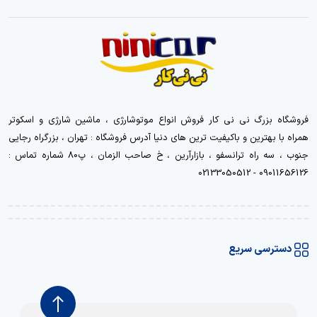
فروشگاه بزرگ نی نی کار فروش انواع موتوشارژی ، ماشین شارژی و اسکوتر
همراه با بهترین و باکیفیت ترین های دنیا آدرس فروشگاه : تهران ، بزرگراه رجایی
جنوب ، سه راه ترانسفو ، بازارآرین ، خ صاحب الزمان ، پ80 شماره تماس :
09011656126 - 02133050512
دسترسی سریع