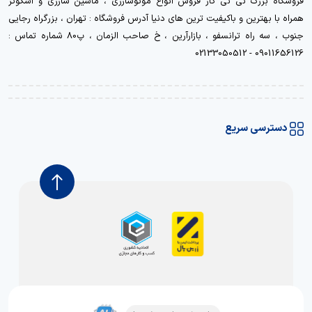
فروشگاه بزرگ نی نی کار فروش انواع موتوشارژی ، ماشین شارژی و اسکوتر
همراه با بهترین و باکیفیت ترین های دنیا آدرس فروشگاه : تهران ، بزرگراه رجایی
جنوب ، سه راه ترانسفو ، بازارآرین ، خ صاحب الزمان ، پ80 شماره تماس :
09011656126 - 02133050512
دسترسی سریع