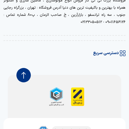
فروشگاه بزرگ نی نی کار فروش انواع موتوشارژی ، ماشین شارژی و اسکوتر
همراه با بهترین و باکیفیت ترین های دنیا آدرس فروشگاه : تهران ، بزرگراه رجایی
جنوب ، سه راه ترانسفو ، بازارآرین ، خ صاحب الزمان ، پ80 شماره تماس :
09011656126 - 02133050512
دسترسی سریع