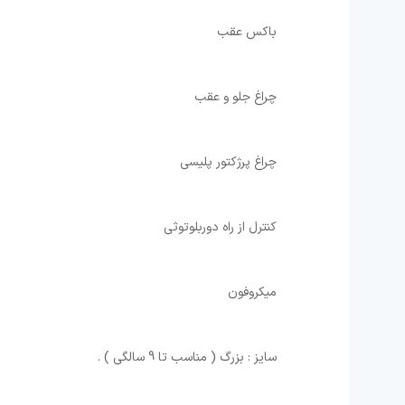
⁩باکس عقب ⁦
⁩چراغ جلو و عقب ⁦
⁩چراغ پرژکتور پلیسی
کنترل از راه دوربلوتوثی
میکروفون
سایز : بزرگ ( مناسب تا 9 سالگی ) .