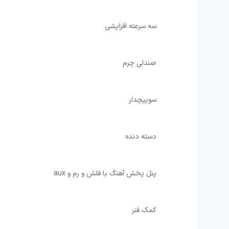
⁩سه سرعته افزایشی ⁦
⁩صندلی چرم ⁦
⁩سوییچدار ⁦
⁩دسته دنده ⁦
⁩پنل پخش آهنگ با فلش و رم و aux
کمک فنر ⁦