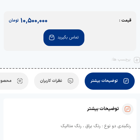
10,500,000
قیمت :
تومان
تماس بگیرید
برچسب ها:
توضیحات بیشتر
نظرات کاربران
محصولا
توضیحات بیشتر
رنگبندی دو نوع : رنگ براق ، رنگ متالیک