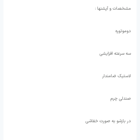
مشخصات و آپشنها : ⁦
⁩دوموتوره ⁦
⁩سه سرعته ⁦افزایشی
⁩لاستیک ضامندار
⁩صندلی چرم ⁦
⁩در بازشو به صورت خفاشی ⁦