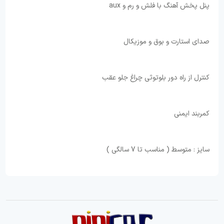
⁩پنل پخش آهنگ با فلش و رم و aux ⁦
⁩صدای استارت و بوق و موزیکال ⁦
⁩کنترل از راه دور بلوتوثی ⁦ ⁦⁩چراغ جلو عقب ⁦
⁩کمربند ایمنی
سایز : متوسط ( مناسب تا 7 سالگی )