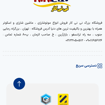
فروشگاه بزرگ نی نی کار فروش انواع موتوشارژی ، ماشین شارژی و اسکوتر
همراه با بهترین و باکیفیت ترین های دنیا آدرس فروشگاه : تهران ، بزرگراه رجایی
جنوب ، سه راه ترانسفو ، بازارآرین ، خ صاحب الزمان ، پ80 شماره تماس :
09011656126 - 02133050512
دسترسی سریع