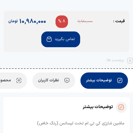
10,980,000
قیمت :
8 %
تومان
11,980,000
تماس بگیرید
برچسب ها:
توضیحات بیشتر
نظرات کاربران
محصولا
توضیحات بیشتر
ماشین شارژی کی تی ام تحت لیسانس (رنگ خاص)