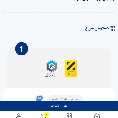
09011656126 - 02133050512
دسترسی سریع
باهـوش ساخته شده !
تماس بگیرید
0