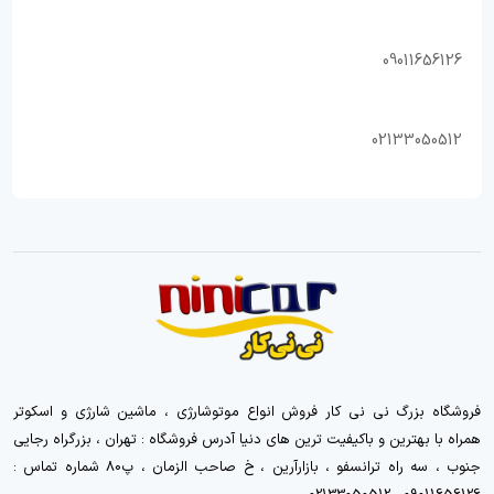
09011656126
02133050512
فروشگاه بزرگ نی نی کار فروش انواع موتوشارژی ، ماشین شارژی و اسکوتر
همراه با بهترین و باکیفیت ترین های دنیا آدرس فروشگاه : تهران ، بزرگراه رجایی
جنوب ، سه راه ترانسفو ، بازارآرین ، خ صاحب الزمان ، پ80 شماره تماس :