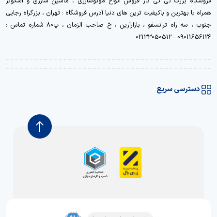
فروشگاه بزرگ نی نی کار فروش انواع موتوشارژی ، ماشین شارژی و اسکوتر
همراه با بهترین و باکیفیت ترین های دنیا آدرس فروشگاه : تهران ، بزرگراه رجایی
جنوب ، سه راه ترانسفو ، بازارآرین ، خ صاحب الزمان ، پ80 شماره تماس :
09011656126 - 02133050512
دسترسی سریع