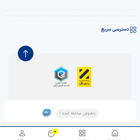
دسترسی سریع
باهـوش ساخته شده !
0