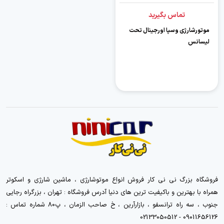
تماس بگیرید
موتورشارژی وسپا اورجینال تحت
لیسانس
فروشگاه بزرگ نی نی کار فروش انواع موتوشارژی ، ماشین شارژی و اسکوتر
همراه با بهترین و باکیفیت ترین های دنیا آدرس فروشگاه : تهران ، بزرگراه رجایی
جنوب ، سه راه ترانسفو ، بازارآرین ، خ صاحب الزمان ، پ80 شماره تماس :
09011656126 - 02133050512