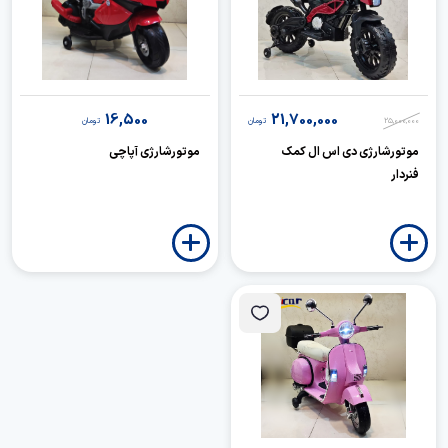
16,500
21,700,000
25,000,000
تومان
تومان
موتورشارژی دی اس ال کمک
موتورشارژی آپاچی
فنردار