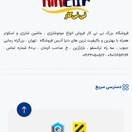
فروشگاه بزرگ نی نی کار فروش انواع موتوشارژی ، ماشین شارژی و اسکوتر
همراه با بهترین و باکیفیت ترین های دنیا آدرس فروشگاه : تهران ، بزرگراه رجایی
جنوب ، سه راه ترانسفو ، بازارآرین ، خ صاحب الزمان ، پ80 شماره تماس :
09011656126 - 02133050512
دسترسی سریع