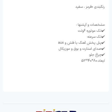
رنگبندی »قرمز ، سفید
مشخصات و آپشنها :
ابعاد:80*40*53