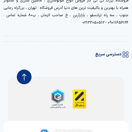
فروشگاه بزرگ نی نی کار فروش انواع موتوشارژی ، ماشین شارژی و اسکوتر
همراه با بهترین و باکیفیت ترین های دنیا آدرس فروشگاه : تهران ، بزرگراه رجایی
جنوب ، سه راه ترانسفو ، بازارآرین ، خ صاحب الزمان ، پ80 شماره تماس :
09011656126 - 02133050512
دسترسی سریع