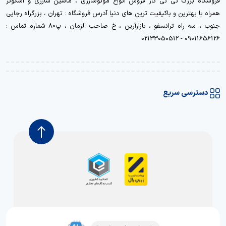
فروشگاه بزرگ نی نی کار فروش انواع موتوشارژی ، ماشین شارژی و اسکوتر
همراه با بهترین و باکیفیت ترین های دنیا آدرس فروشگاه : تهران ، بزرگراه رجایی
جنوب ، سه راه ترانسفو ، بازارآرین ، خ صاحب الزمان ، پ80 شماره تماس :
09011656126 - 02133050512
دسترسی سریع