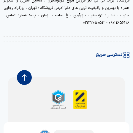
فروشگاه بزرگ نی نی کار فروش انواع موتوشارژی ، ماشین شارژی و اسکوتر
همراه با بهترین و باکیفیت ترین های دنیا آدرس فروشگاه : تهران ، بزرگراه رجایی
جنوب ، سه راه ترانسفو ، بازارآرین ، خ صاحب الزمان ، پ80 شماره تماس :
09011656126 - 02133050512
دسترسی سریع