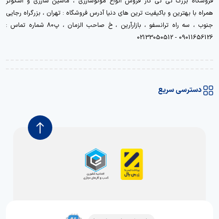
فروشگاه بزرگ نی نی کار فروش انواع موتوشارژی ، ماشین شارژی و اسکوتر
همراه با بهترین و باکیفیت ترین های دنیا آدرس فروشگاه : تهران ، بزرگراه رجایی
جنوب ، سه راه ترانسفو ، بازارآرین ، خ صاحب الزمان ، پ80 شماره تماس :
09011656126 - 02133050512
دسترسی سریع