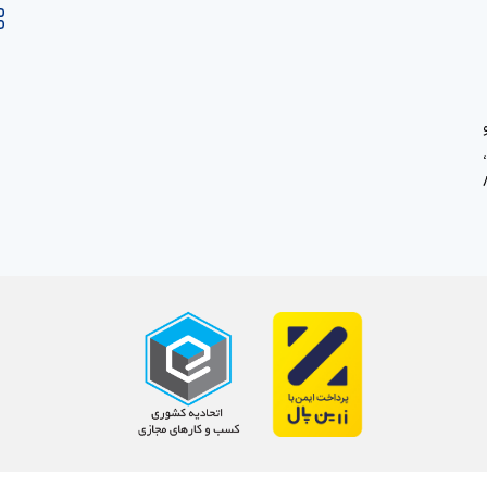
، خ صاحب الزمان ، پ80