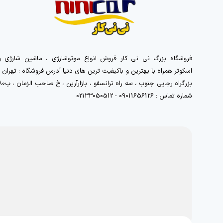
فروشگاه بزرگ نی نی کار فروش انواع موتوشارژی ، ماشین شارژی و
اسکوتر همراه با بهترین و باکیفیت ترین های دنیا آدرس فروشگاه : تهران ،
بزرگراه رجایی جنوب ، سه راه ترانسفو ، بازارآرین 
شماره تماس : 09011656126 - 02133050512